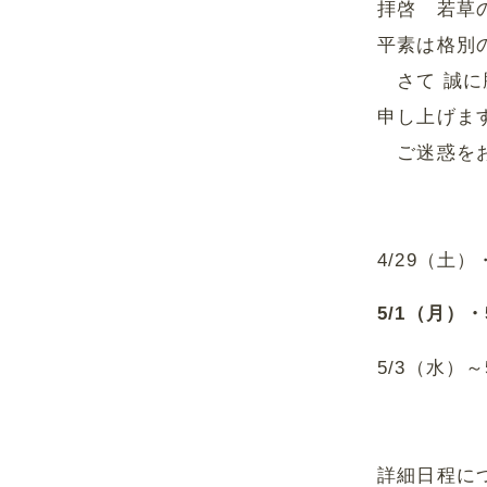
拝啓 若草
平素は格別
さて 誠に
申し上げま
ご迷惑をお
4/29（土
5/1（月）
5/3（水）
詳細日程に