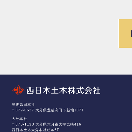
豊後高田本社
〒879-0627 大分県豊後高田市新地1071
大分本社
〒870-1133 大分県大分市大字宮崎416
西日本土木大分本社ビル6F