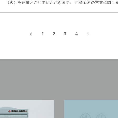
（火）を休業とさせていただきます。 ※砕石所の営業に関しまし
1
2
3
4
5
＜