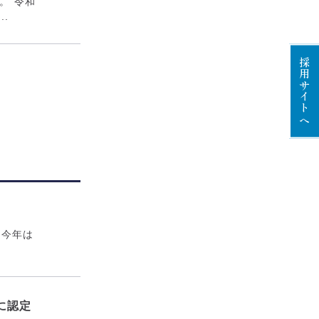
。 令和
.
採用サイトへ
 今年は
に認定