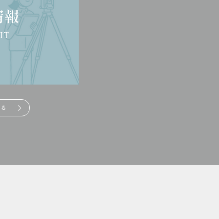
情報
IT
みる