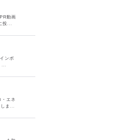
PR動画
投...
インボ
..
ゼロ・エネ
ま...